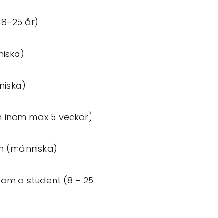
18-25 år)
iska)
niska)
h inom max 5 veckor)
n (människa)
om o student (8 – 25