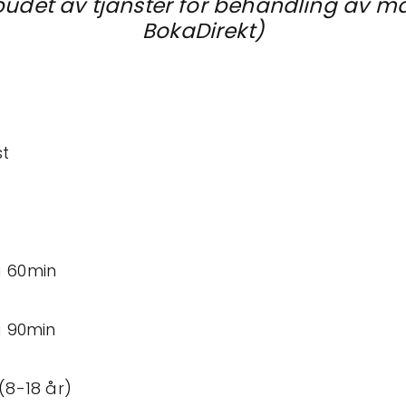
budet av tjänster för behandling av m
BokaDirekt)
st
a 60min
a 90min
(8-18 år)