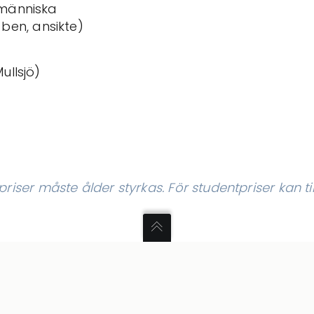
människa
ben, ansikte)
ullsjö)
riser måste ålder styrkas. För studentpriser kan 