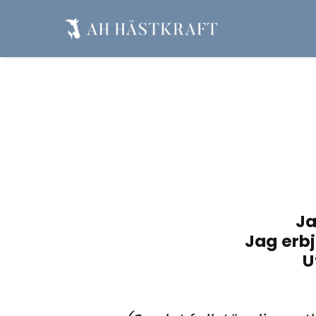
Ja
Jag erbj
U