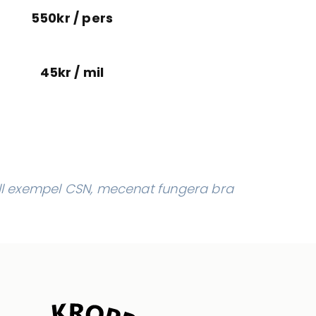
550kr / pers
45kr / mil
till exempel CSN, mecenat fungera bra